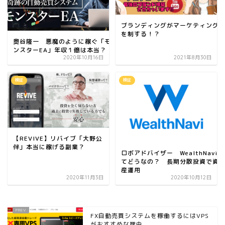
ブランディングがマーケティング
を制する！？
奥谷隆一 悪魔のように稼ぐ「モ
ンスターEA」年収１億は本当？
2020年10月16日
2021年8月30日
検証
検証
【REVIVE】リバイブ「大野公
伴」本当に稼げる副業？
ロボアドバイザー WealthNavi
てどうなの？ 長期分散投資で資
産運用
2020年11月3日
2020年10月12日
FX自動売買システムを稼働するにはVPS
がおすすめな理由