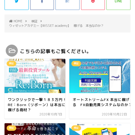
HOME
検証
ウィゼットアカデミー【WISSET academy】 稼げる 本当なのか？
こちらの記事もご覧ください。
検証
検証
ワンクリックで一撃１８３万円！
オートストリームFX 本当に稼げ
RE：Born（リボーン）は本当に
る FX自動売買システムなのか？
稼げる商材？
2020年10月7日
2020年10月22日
検証
検証