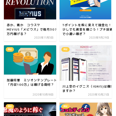
赤か、青か コウスケ
Tポイントを株に変えて現金化！
MEVIUS「メビウス」で毎月307
少しでも資金を稼ごう！プチ投資
万円稼げる？
で小遣い稼ぎ？
2020年11月5日
2020年9月29日
検証
検証
加藤将軍 ミリオンテンプレート
「月収100万」は稼げる商材？
川上空のイグニス（IGNIS)は稼げ
ますか？
2020年10月18日
2020年10月21日
検証
検証